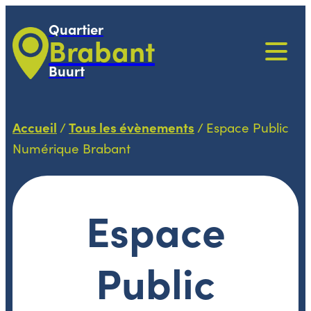
Quartier
Brabant
Buurt
Accueil
Tous les évènements
/
/
Espace Public
Numérique Brabant
Espace
Public