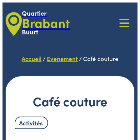
Quartier
Brabant
Buurt
Accueil
Evenement
/
/
Café couture
Café couture
Activités